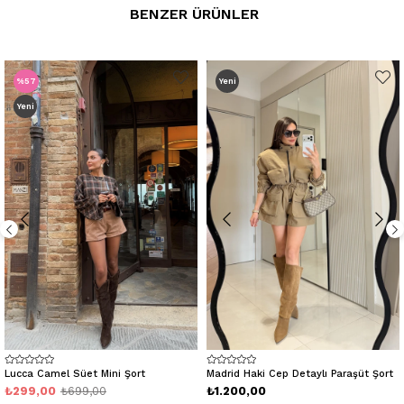
BENZER ÜRÜNLER
%57
Yeni
Yeni
Lucca Camel Süet Mini Şort
Madrid Haki Cep Detaylı Paraşüt Şort
₺299,00
₺699,00
₺1.200,00