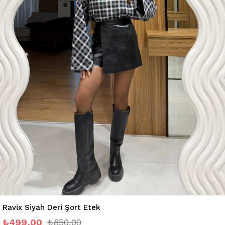
Ravix Siyah Deri Şort Etek
₺499,00
₺850,00