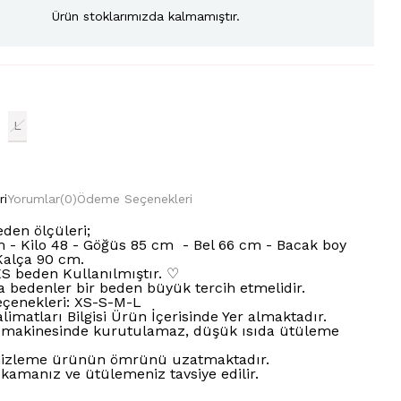
Ürün stoklarımızda kalmamıştır.
L
ri
Yorumlar
(0)
Ödeme Seçenekleri
den ölçüleri;
 - Kilo 48 - Göğüs 85 cm - Bel 66 cm - Bacak boy
Kalça 90 cm.
S beden Kullanılmıştır. ♡
ra bedenler bir beden büyük tercih etmelidir.
eçenekleri: XS-S-M-L
limatları Bilgisi Ürün İçerisinde Yer almaktadır.
makinesinde kurutulamaz, düşük ısıda ütüleme
izleme ürünün ömrünü uzatmaktadır.
ıkamanız ve ütülemeniz tavsiye edilir.