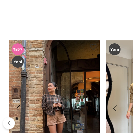
%57
Yeni
Yeni