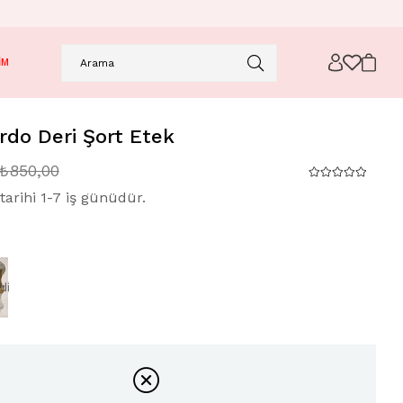
İM
rdo Deri Şort Etek
₺850,00
tarihi 1-7 iş günüdür.
di