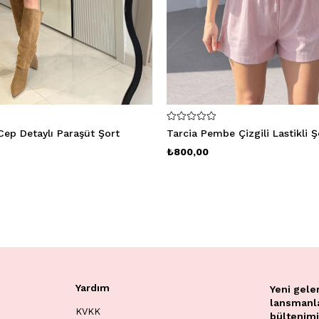
Cep Detaylı Paraşüt Şort
Tarcia Pembe Çizgili Lastikli Ş
₺800,00
Yardım
Yeni gele
lansmanlar
KVKK
bültenimi