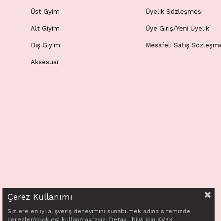
Üst Gyim
Üyelik Sözleşmesi
Alt Giyim
Üye Giriş/Yeni Üyelik
Dış Giyim
Mesafeli Satış Sözleşm
Aksesuar
Çerez Kullanımı
Sizlere en iyi alışveriş deneyimini sunabilmek adına sitemizde
© 2026 Gizem Ecemiş All Rights Reserved
çerezler(cookies) kullanmaktayız. Detaylı bilgi için KVKK