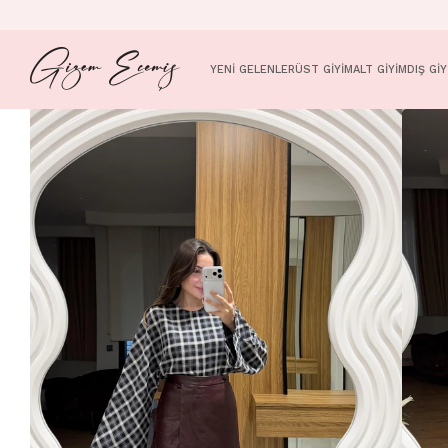
YENİ GELENLER
ÜST GİYİM
ALT GİYİM
DIŞ GİY