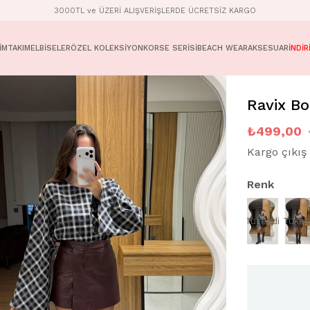
3000TL ve ÜZERİ ALIŞVERİŞLERDE ÜCRETSİZ KARGO
İM
TAKIM
ELBİSELER
ÖZEL KOLEKSİYON
KORSE SERİSİ
BEACH WEAR
AKSESUAR
İNDİR
Ravix Bo
₺499,00
Kargo çıkış 
Renk
Tükendi
Tüken