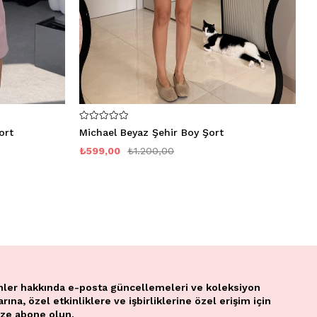
ort
Michael Beyaz Şehir Boy Şort
M
₺599,00
₺1.200,00
₺
nler hakkında e-posta güncellemeleri ve koleksiyon
ına, özel etkinliklere ve işbirliklerine özel erişim için
ze abone olun.