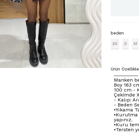
beden
XS
S
M
Ürün Özellikle
Manken be
Boy 163 cm
100 cm - 
Çekimde X
- Kalıp: A
- Beden S
•Yıkama Ta
•Kurutma 
yapınız.
•Kuru tem
•Tersten y