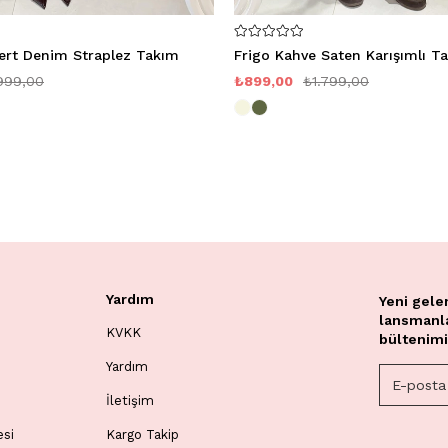
vert Denim Straplez Takım
Frigo Kahve Saten Karışımlı T
999,00
₺899,00
₺1.799,00
Yardım
Yeni gele
lansmanlar
KVKK
bültenimi
Yardım
İletişim
esi
Kargo Takip