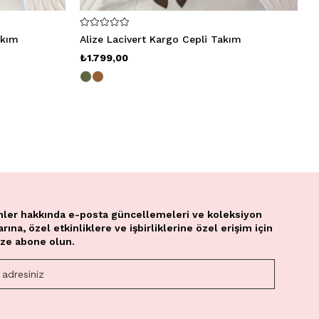
akım
Alize Lacivert Kargo Cepli Takım
H
₺1.799,00
₺
nler hakkında e-posta güncellemeleri ve koleksiyon
ına, özel etkinliklere ve işbirliklerine özel erişim için
ze abone olun.