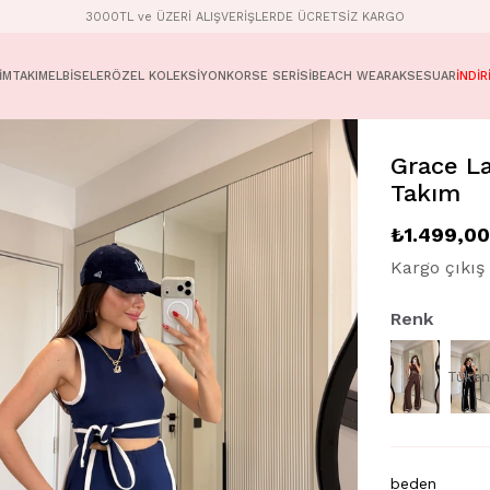
3000TL ve ÜZERİ ALIŞVERİŞLERDE ÜCRETSİZ KARGO
İM
TAKIM
ELBİSELER
ÖZEL KOLEKSİYON
KORSE SERİSİ
BEACH WEAR
AKSESUAR
İNDİR
Grace La
Takım
₺1.499,00
Kargo çıkış 
Renk
Tüken
beden