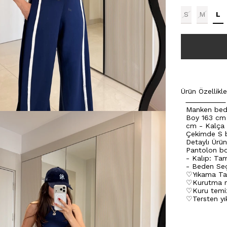
S
M
L
Ürün Özellikle
Manken bede
Boy 163 cm
cm - Kalça
Çekimde S b
Detaylı Ürün 
Pantolon b
- Kalıp: Tam
- Beden Seç
♡Yıkama Tali
♡Kurutma ma
♡Kuru temi
♡Tersten yık