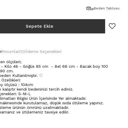
Beden Tablosu
ri
Yorumlar
(0)
Ödeme Seçenekleri
n ölçüleri;
 - Kilo 48 - Göğüs 85 cm - Bel 66 cm - Bacak boy 100
 90 cm.
eden Kullanılmıştır. ♡
Özellikleri:
oy ölçüsü : 104cm
 kalıptır kendi bedeninizi tercih ediniz.
enekleri: S-M-L
matları Bilgisi Ürün İçerisinde Yer almaktadır.
kinesinde kurutulamaz, düşük ısıda ütüleme yapınız.
zleme ürünün ömrünü uzatmaktadır.
amanız ve ütülemeniz tavsiye edilir.