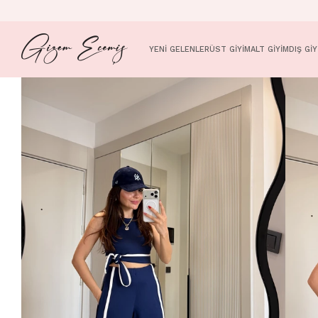
YENİ GELENLER
ÜST GİYİM
ALT GİYİM
DIŞ GİY