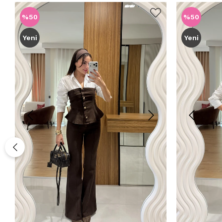
%50
%50
Yeni
Yeni