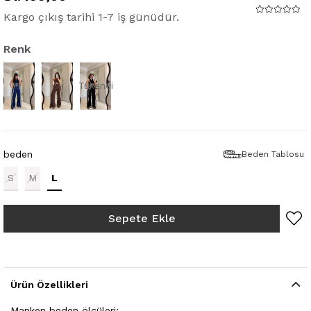
Kargo çıkış tarihi 1-7 iş günüdür.
Renk
Tükendi
beden
Beden Tablosu
S
M
L
Ürün Özellikleri
Manken beden ölçüleri;