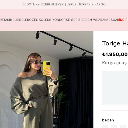
3000TL ve ÜZERİ ALIŞVERİŞLERDE ÜCRETSİZ KARGO
İM
TAKIM
ELBİSELER
ÖZEL KOLEKSİYON
KORSE SERİSİ
BEACH WEAR
AKSESUAR
İNDİR
Toriçe H
₺1.850,00
Kargo çıkış 
beden