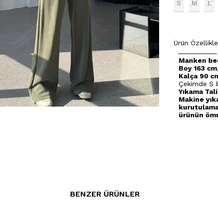
S
M
L
Ürün Özellikle
Manken bed
Boy 163 cm,
Kalça 90 c
Çekimde S b
Yıkama Tali
Makine yık
kurutulama
ürünün ömr
BENZER ÜRÜNLER