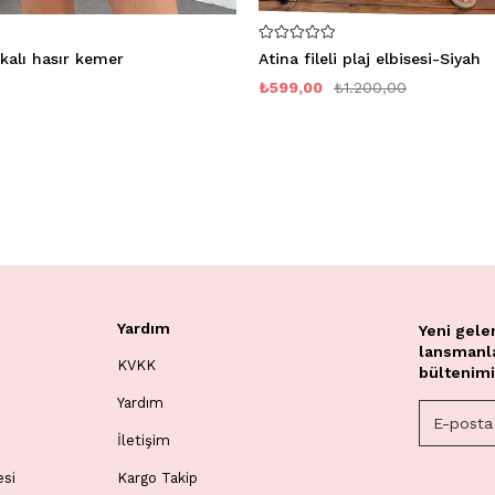
kalı hasır kemer
Atina fileli plaj elbisesi-Siyah
₺599,00
₺1.200,00
Yardım
Yeni gele
lansmanlar
KVKK
bültenimi
Yardım
İletişim
esi
Kargo Takip