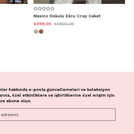
Mexico Dokulu Ekru Crop Ceket
M
₺999,00
₺1.800,00
₺
nler hakkında e-posta güncellemeleri ve koleksiyon
ına, özel etkinliklere ve işbirliklerine özel erişim için
ze abone olun.