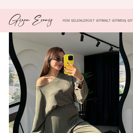
YENİ GELENLER
ÜST GİYİM
ALT GİYİM
DIŞ GİY