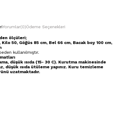
ri
Yorumlar
(0)
Ödeme Seçenekleri
en ölçüleri;
 Kilo 50, Göğüs 85 cm, Bel 66 cm, Bacak boy 100 cm,
m
eden kullanılmıştır.
matları
ama, düşük ısıda (15- 30 C). Kurutma makinesinde
z, düşük ısıda ütüleme yapınız. Kuru temizleme
ünü uzatmaktadır.