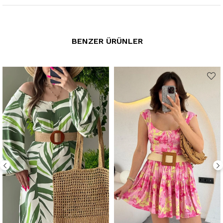
ü
t
ü
leme yap
ı
n
ı
z.
❥
Kuru temizleme
ü
r
ü
n
ü
n
ö
mr
ü
n
ü
uzatmaktad
ı
r.
❥
Tersten yıkamanız ve ütülemeniz tavsiye edilir
.
BENZER ÜRÜNLER