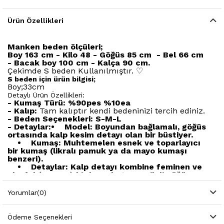
Ürün Özellikleri
Manken beden ölçüleri;
Boy 163 cm - Kilo 48 - Göğüs 85 cm - Bel 66 cm
- Bacak boy 100 cm - Kalça 90 cm.
Çekimde S beden Kullanılmıştır.
♡
S beden için ürün bilgisi;
Boy;33cm
Detaylı Ürün Özellikleri:
- Kumaş Türü: %90pes %10ea
- Kalıp:
Tam kalıptır kendi bedeninizi tercih ediniz.
- Beden Seçenekleri: S-M-L
- Detaylar:• Model: Boyundan bağlamalı, göğüs
ortasında kalp kesim detayı olan bir büstiyer.
• Kumaş: Muhtemelen esnek ve toparlayıcı
bir kumaş (likralı pamuk ya da mayo kumaşı
benzeri).
• Detaylar: Kalp detayı kombine feminen ve
playful (oyuncu) bir hava katıyor. Pileli göğüs
yapısı hem destekleyici hem estetik.
• Stil: Romantik bir dokunuşla seksapaliteyi
Yorumlar
(0)
dengeliyor.
❥
Y
ı
kama Talimatlar
ı
Bilgisi
Ü
r
ü
n
İç
erisinde Yer
almaktad
ı
r.
Ödeme Seçenekleri
❥
Kurutma makinesinde kurutulamaz, d
üşü
k
ı
s
ı
da