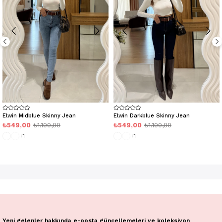
Elwin Midblue Skinny Jean
Elwin Darkblue Skinny Jean
₺549,00
₺1.100,00
₺549,00
₺1.100,00
+1
+1
Yeni gelenler hakkında e-posta güncellemeleri ve koleksiyon