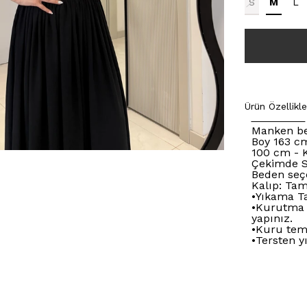
S
M
L
Ürün Özellikle
Manken be
Boy 163 cm
100 cm - 
Çekimde S
Beden seç
Kalıp: Tam
•Yıkama Ta
•Kurutma 
yapınız.
•Kuru tem
•Tersten y