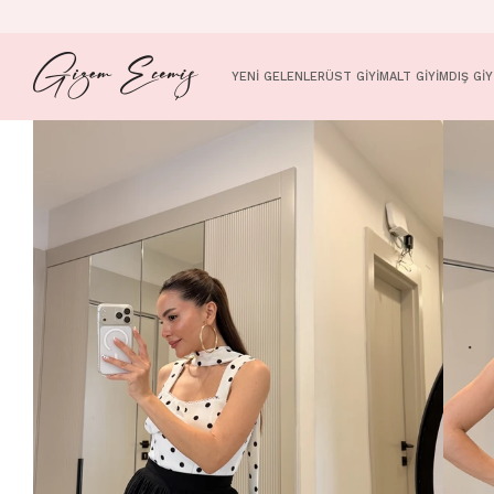
YENİ GELENLER
ÜST GİYİM
ALT GİYİM
DIŞ GİY