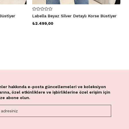
Büstiyer
Labella Beyaz Silver Detaylı Korse Büstiyer
₺2.499,00
₺
nler hakkında e-posta güncellemeleri ve koleksiyon
ına, özel etkinliklere ve işbirliklerine özel erişim için
ze abone olun.