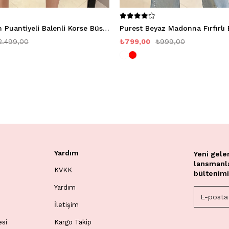
Nastya Denim Puantiyeli Balenli Korse Büstiyer
Purest Beyaz Madonna Fırfırlı 
2.499,00
₺799,00
₺999,00
Yardım
Yeni gele
lansmanlar
KVKK
bültenimi
Yardım
İletişim
esi
Kargo Takip