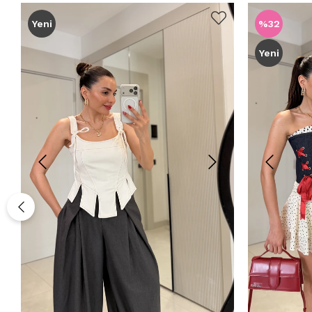
Yeni
%32
Yeni