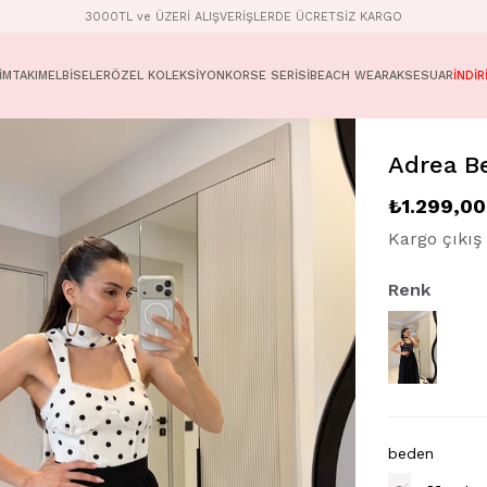
3000TL ve ÜZERİ ALIŞVERİŞLERDE ÜCRETSİZ KARGO
İM
TAKIM
ELBİSELER
ÖZEL KOLEKSİYON
KORSE SERİSİ
BEACH WEAR
AKSESUAR
İNDİR
Adrea Be
₺1.299,00
Kargo çıkış 
Renk
beden