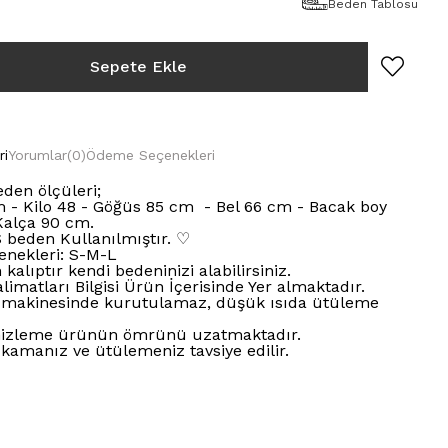
Beden Tablosu
ri
Yorumlar
(0)
Ödeme Seçenekleri
den ölçüleri;
 - Kilo 48 - Göğüs 85 cm - Bel 66 cm - Bacak boy
Kalça 90 cm.
 beden Kullanılmıştır. ♡
enekleri: S-M-L
 kalıptır kendi bedeninizi alabilirsiniz.
limatları Bilgisi Ürün İçerisinde Yer almaktadır.
makinesinde kurutulamaz, düşük ısıda ütüleme
izleme ürünün ömrünü uzatmaktadır.
ıkamanız ve ütülemeniz tavsiye edilir.